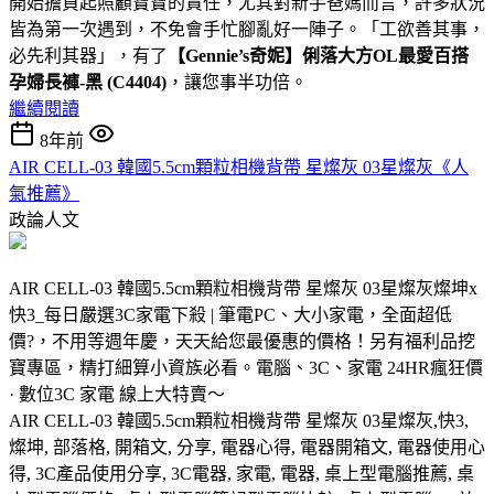
開始擔負起照顧寶寶的責任，尤其對新手爸媽而言，許多狀況
皆為第一次遇到，不免會手忙腳亂好一陣子。「工欲善其事，
必先利其器」，有了
【Gennie’s奇妮】俐落大方OL最愛百搭
孕婦長褲-黑 (C4404)
，讓您事半功倍。
繼續閱讀
8年前
AIR CELL-03 韓國5.5cm顆粒相機背帶 星燦灰 03星燦灰《人
氣推薦》
政論人文
AIR CELL-03 韓國5.5cm顆粒相機背帶 星燦灰 03星燦灰燦坤x
快3_每日嚴選3C家電下殺 | 筆電PC、大小家電，全面超低
價?，不用等週年慶，天天給您最優惠的價格！另有福利品挖
寶專區，精打細算小資族必看。電腦、3C、家電 24HR瘋狂價
· 數位3C 家電 線上大特賣～
AIR CELL-03 韓國5.5cm顆粒相機背帶 星燦灰 03星燦灰,快3,
燦坤, 部落格, 開箱文, 分享, 電器心得, 電器開箱文, 電器使用心
得, 3C產品使用分享, 3C電器, 家電, 電器, 桌上型電腦推薦, 桌