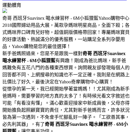
運動體育
奇哥 西班牙Suavinex 喝水練習杯 - 6M小狐狸藍Yahoo購物中心
2018國際婦幼用品大展，萬款孕媽咪明星商品，全面下殺；各
式媽咪界口碑育兒好物，超值銅版價格帶回家！專屬媽咪寶貝
的好康活動、熱誠滿分的優秀服務，一站購足全系列孕嬰用
品，Yahoo購物是您的最佳選擇！
新手爸媽照過來，您是不是跟我一樣對
奇哥 西班牙Suavinex
喝水練習杯 - 6M小狐狸藍
有興趣！剛成為爸比媽咪，新手爸
媽難免有五花八門的各種東西想買。詢問親友卻發現每個人的
回答都不同、上網搜尋的知識也不一定正確。我則是在網路上
比價比了好久，最後決定在Yahoo奇摩購物中心購買！
從懷孕的第一天，我已經開始學著當媽媽！！尤其剛成為新手
爸媽時，需要學習的地方真的太多了！有時候光看文字敘述也
可能「有看沒有懂」。滿心歡喜迎接家中新成員後，父母亦得
開始擔負起照顧寶寶的責任，尤其對新手爸媽而言，許多狀況
皆為第一次遇到，不免會手忙腳亂好一陣子。「工欲善其事，
必先利其器」，有了
奇哥 西班牙Suavinex 喝水練習杯 - 6M小
狐狸藍
，讓您事半功倍。