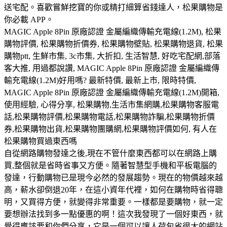
送宅配。喜歡嘗鮮挖寶的你或精打細算省錢達人，松果購物是
你必載 APP。
MAGIC Apple 8Pin 原廠認證 金屬編織傳輸充電線(1.2M), 松果
購物評價, 松果購物折價券, 松果購物壁貼, 松果購物退貨, 松果
購物ptt, 生鮮市集, 3c市集, 大折扣, 生活智慧, 好吃宅配網,部落
客大推, 用過都說讚, MAGIC Apple 8Pin 原廠認證 金屬編織傳
輸充電線(1.2M)好用嗎? 最新特價, 最新上市, 限時特價,
MAGIC Apple 8Pin 原廠認證 金屬編織傳輸充電線(1.2M)開箱,
使用經驗, 心得分享, 松果購物,生活市集網購,松果購物客服電
話,松果購物評價,松果購物電話,松果購物詐騙,松果購物折價
券,松果購物出貨,松果購物團購網,松果購物評價如何, 有人在
松果購物買過東西嗎
自從網路購物發達之後,現在不管什麼東西都可以在網路上購
買,整個就是省時省事又方便。隨著智慧型手機和平板電腦的
發達，行動購物已是現今必然的發展趨勢。現在的物價越來越
高，薪水卻倒退20年，在這小資年代裡，如何在購物時省得聰
明，又買得方便，就變得非常重要。一樣都是要購物，就一定
要想辦法找到多一點優惠的啊！這次我發現了一個好東西，就
覺得應該要和你們分享，它是一個可以讓人荷包省很大的網站