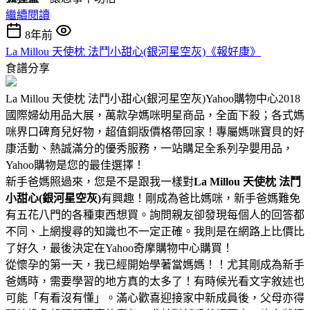
繼續閱讀
8年前
La Millou 天使枕 法鬥小甜心(銀河星空灰)《報好康》
食譜分享
La Millou 天使枕 法鬥小甜心(銀河星空灰)Yahoo購物中心2018
國際婦幼用品大展，萬款孕媽咪明星商品，全面下殺；各式媽
咪界口碑育兒好物，超值銅版價格帶回家！專屬媽咪寶貝的好
康活動、熱誠滿分的優秀服務，一站購足全系列孕嬰用品，
Yahoo購物是您的最佳選擇！
新手爸媽照過來，您是不是跟我一樣對
La Millou 天使枕 法鬥
小甜心(銀河星空灰)
有興趣！剛成為爸比媽咪，新手爸媽難免
有五花八門的各種東西想買。詢問親友卻發現每個人的回答都
不同、上網搜尋的知識也不一定正確。我則是在網路上比價比
了好久，最後決定在Yahoo奇摩購物中心購買！
從懷孕的第一天，我已經開始學著當媽媽！！尤其剛成為新手
爸媽時，需要學習的地方真的太多了！有時候光看文字敘述也
可能「有看沒有懂」。滿心歡喜迎接家中新成員後，父母亦得