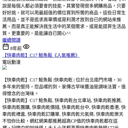
說是每個人都必須要會的技能，其實發現很多網購商品，只要
好好挑，就可以用最超值的價位買到所需的商品。這些日常生
活用品，並不是追求高單價或是利潤才放到自已的網站來推
薦，而是真正能解決我生活中的某個需求，或是能提昇生活品
質，更重要的，是能讓自已開心^^
繼續閱讀
8年前
【快車肉乾】C17 鮭魚鬆《人氣推薦》
電玩動漫
【快車肉乾】C17 鮭魚鬆 |快車肉乾 | 位於台北南門市場，30
多年來的堅持，您品嚐的到。家傳古早味醬油是調味法寶，值
得懷念的台灣味。
【快車肉乾】C17 鮭魚鬆, 快車肉乾台北車站, 快車肉乾推薦,
快車肉乾團購, 快車肉乾價錢, 快車肉乾台中, 快車肉乾香港, 快
車肉乾禮盒, 快車肉乾訂購單, 快車肉乾元氣條, 快車肉乾樂天
不怕你比較，網紅網美都推薦超高CP值的快車肉乾都在這
裡，記憶中的好味道！大人小孩都喜愛快車肉乾熱銷177元