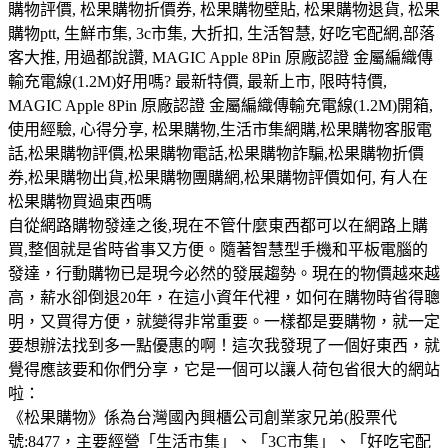
購物評價, 松果購物折價券, 松果購物壁貼, 松果購物退貨, 松果
購物ptt, 生鮮市集, 3c市集, 大折扣, 生活智慧, 好吃宅配網,部落
客大推, 用過都說讚, MAGIC Apple 8Pin 原廠認證 金屬編織傳
輸充電線(1.2M)好用嗎? 最新特價, 最新上市, 限時特價,
MAGIC Apple 8Pin 原廠認證 金屬編織傳輸充電線(1.2M)開箱,
使用經驗, 心得分享, 松果購物,生活市集網購,松果購物客服電
話,松果購物評價,松果購物電話,松果購物詐騙,松果購物折價
券,松果購物出貨,松果購物團購網,松果購物評價如何, 有人在
松果購物買過東西嗎
自從網路購物發達之後,現在不管什麼東西都可以在網路上購
買,整個就是省時省事又方便。隨著智慧型手機和平板電腦的
發達，行動購物已是現今必然的發展趨勢。現在的物價越來越
高，薪水卻倒退20年，在這小資年代裡，如何在購物時省得聰
明，又買得方便，就變得非常重要。一樣都是要購物，就一定
要想辦法找到多一點優惠的啊！這次我發現了一個好東西，就
覺得應該要和你們分享，它是一個可以讓人荷包省很大的網站
啦：
《松果購物》係為台灣國內興櫃公司創業家兄弟(股票代
號:8477，主要經營「生活市集」、「3C市集」、「好吃宅配