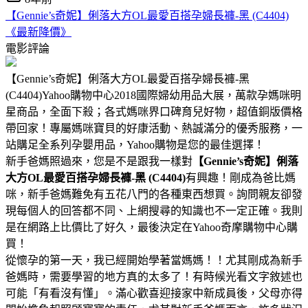
【Gennie’s奇妮】俐落大方OL最愛百搭孕婦長褲-黑 (C4404)
《最新降價》
電影評論
【Gennie’s奇妮】俐落大方OL最愛百搭孕婦長褲-黑
(C4404)Yahoo購物中心2018國際婦幼用品大展，萬款孕媽咪明
星商品，全面下殺；各式媽咪界口碑育兒好物，超值銅版價格
帶回家！專屬媽咪寶貝的好康活動、熱誠滿分的優秀服務，一
站購足全系列孕嬰用品，Yahoo購物是您的最佳選擇！
新手爸媽照過來，您是不是跟我一樣對
【Gennie’s奇妮】俐落
大方OL最愛百搭孕婦長褲-黑 (C4404)
有興趣！剛成為爸比媽
咪，新手爸媽難免有五花八門的各種東西想買。詢問親友卻發
現每個人的回答都不同、上網搜尋的知識也不一定正確。我則
是在網路上比價比了好久，最後決定在Yahoo奇摩購物中心購
買！
從懷孕的第一天，我已經開始學著當媽媽！！尤其剛成為新手
爸媽時，需要學習的地方真的太多了！有時候光看文字敘述也
可能「有看沒有懂」。滿心歡喜迎接家中新成員後，父母亦得