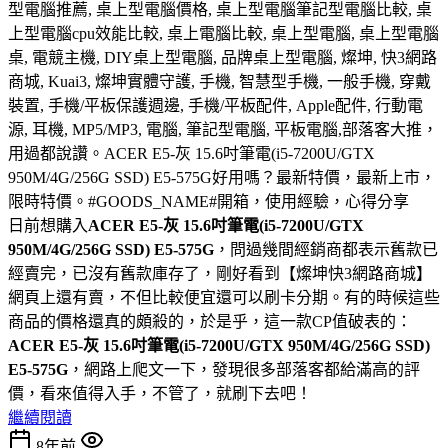
型電腦推薦, 桌上型電腦價格, 桌上型電腦筆記型電腦比較, 桌
上型電腦cpu效能比較, 桌上電腦比較, 桌上型電腦, 桌上型電腦
桌, 電競主機, DIY桌上型電腦, 品牌桌上型電腦, 燦坤, 快3網路
商城, Kuai3, 燦坤實體守護, 手機, 智慧型手機, 一般手機, 穿戴
裝置, 手機/平板保護週邊, 手機/平板配件, Apple配件, 行動電
源, 耳機, MP5/MP3, 電腦, 筆記型電腦, 平板電腦,部落客大推，
用過都說讚。ACER E5-灰 15.6吋筆電(i5-7200U/GTX
950M/4G/256G SSD) E5-575G好用嗎？最新特價，最新上市，
限時特價。#GOODS_NAME#開箱，使用經驗，心得分享
日前想購入
ACER E5-灰 15.6吋筆電(i5-7200U/GTX
950M/4G/256G SSD) E5-575G
，問過幾間經銷商都表示舊款已
經賣完，已沒有舊款庫存了，剛好看到【燦坤快3網路商城】
網頁上還有賣，不但比較便宜還可以刷卡分期。有的時候這些
商品的價格還真的頗殺的，於是乎，這一款CP值破表的：
ACER E5-灰 15.6吋筆電(i5-7200U/GTX 950M/4G/256G SSD)
E5-575G
，網路上爬文一下，發現很多部落客都給滿高的評
價，看來值得入手，不管了，就刷下去吧！
繼續閱讀
8年前