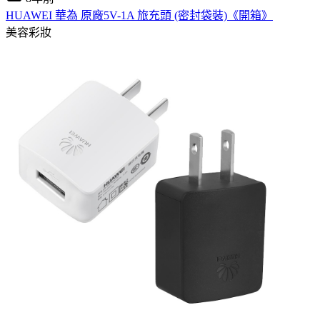
HUAWEI 華為 原廠5V-1A 旅充頭 (密封袋裝)《開箱》
美容彩妝