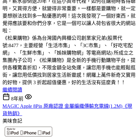
高，薪水卻倒退20年，在這小資年代裡，如何在購物時省得聰
明，又買得方便，就變得非常重要。一樣都是要購物，就一定
要想辦法找到多一點優惠的啊！這次我發現了一個好東西，就
覺得應該要和你們分享，它是一個可以讓人荷包省很大的網站
啦：
《松果購物》係為台灣國內興櫃公司創業家兄弟(股票代
號:8477，主要經營「生活市集」、「3C市集」、「好吃宅配
網」、「生鮮市集」、「姊妹購物網」等電商網站) 所成立之
集團內子公司，《松果購物》是全新的手機行動購物平台，提
供各種驚喜折扣，不限金額全站免運，讓您用手機也能輕鬆逛
街，讓您用低價找到居家生活新靈感！網羅上萬件新奇又實用
的好物，提供 3 折起超值優惠，好的生活沒有這麼貴！！
繼續閱讀
8年前
MAGIC Apple 8Pin 原廠認證 金屬編織傳輸充電線(1.2M)《現
貨熱銷》
美味食記