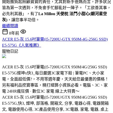
開始擔負起照顧寶寶的責任，尤其對新手爸媽而言，許多狀況
皆為第一次遇到，不免會手忙腳亂好一陣子。「工欲善其事，
必先利其器」，有了
La Millou 天使枕 法鬥小甜心(銀河星空
灰)
，讓您事半功倍。
繼續閱讀
8年前
ACER E5-灰 15.6吋筆電(i5-7200U-GTX 950M-4G-256G SSD)
E5-575G《人氣推薦》
寵物日記
ACER E5-灰 15.6吋筆電(i5-7200U/GTX 950M/4G/256G SSD)
E5-575G燦坤x快3_每日嚴選3C家電下殺 | 筆電PC、大小家
電，全面超低價?，不用等週年慶，天天給您最優惠的價格！
另有福利品挖寶專區，精打細算小資族必看。電腦、3C、家
電 24HR瘋狂價 · 數位3C 家電 線上大特賣～
ACER E5-灰 15.6吋筆電(i5-7200U/GTX 950M/4G/256G SSD)
E5-575G,快3, 燦坤, 部落格, 開箱文, 分享, 電器心得, 電器開箱
文, 電器使用心得, 3C產品使用分享, 3C電器, 家電, 電器, 桌上