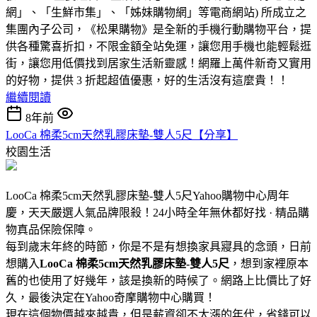
網」、「生鮮市集」、「姊妹購物網」等電商網站) 所成立之
集團內子公司，《松果購物》是全新的手機行動購物平台，提
供各種驚喜折扣，不限金額全站免運，讓您用手機也能輕鬆逛
街，讓您用低價找到居家生活新靈感！網羅上萬件新奇又實用
的好物，提供 3 折起超值優惠，好的生活沒有這麼貴！！
繼續閱讀
8年前
LooCa 棉柔5cm天然乳膠床墊-雙人5尺【分享】
校園生活
LooCa 棉柔5cm天然乳膠床墊-雙人5尺Yahoo購物中心周年
慶，天天嚴選人氣品牌限殺！24小時全年無休都好找 · 精品購
物真品保險保障。
每到歲末年終的時節，你是不是有想換家具寢具的念頭，日前
想購入
LooCa 棉柔5cm天然乳膠床墊-雙人5尺
，想到家裡原本
舊的也使用了好幾年，該是換新的時候了。網路上比價比了好
久，最後決定在Yahoo奇摩購物中心購買！
現在這個物價越來越貴，但是薪資卻不太漲的年代，省錢可以