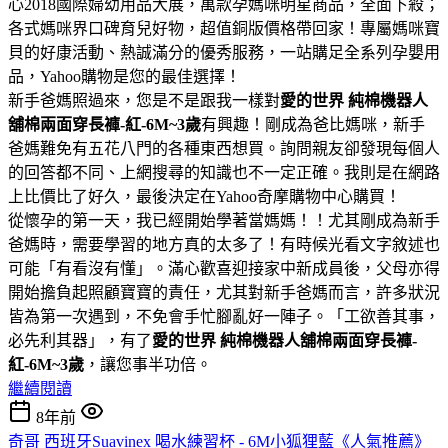
心2018國際婦幼用品大展，萬款孕媽咪明星商品，全面下殺；
各式媽咪界口碑育兒好物，超值銅版價格帶回家！專屬媽咪寶
貝的好康活動、熱誠滿分的優秀服務，一站購足全系列孕嬰用
品，Yahoo購物是您的最佳選擇！
新手爸媽照過來，您是不是跟我一樣對
愛的世界 純棉機器人
舖棉兩面穿長褲-紅-6M~3歲
有興趣！剛成為爸比媽咪，新手
爸媽難免有五花八門的各種東西想買。詢問親友卻發現每個人
的回答都不同、上網搜尋的知識也不一定正確。我則是在網路
上比價比了好久，最後決定在Yahoo奇摩購物中心購買！
從懷孕的第一天，我已經開始學著當媽媽！！尤其剛成為新手
爸媽時，需要學習的地方真的太多了！有時候光看文字敘述也
可能「有看沒有懂」。滿心歡喜迎接家中新成員後，父母亦得
開始擔負起照顧寶寶的責任，尤其對新手爸媽而言，許多狀況
皆為第一次遇到，不免會手忙腳亂好一陣子。「工欲善其事，
必先利其器」，有了
愛的世界 純棉機器人舖棉兩面穿長褲-
紅-6M~3歲
，讓您事半功倍。
繼續閱讀
8年前
奇哥 西班牙Suavinex 喝水練習杯 - 6M小狐狸藍《人氣推薦》