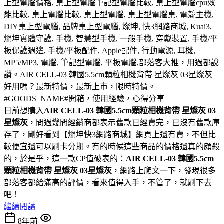
上型電腦價格, 桌上型電腦筆記型電腦比較, 桌上型電腦cpu效
能比較, 桌上電腦比較, 桌上型電腦, 桌上型電腦桌, 電競主機,
DIY桌上型電腦, 品牌桌上型電腦, 燦坤, 快3網路商城, Kuai3,
燦坤實體守護, 手機, 智慧型手機, 一般手機, 穿戴裝置, 手機/平
板保護週邊, 手機/平板配件, Apple配件, 行動電源, 耳機,
MP5/MP3, 電腦, 筆記型電腦, 平板電腦,部落客大推，用過都說
讚。AIR CELL-03 韓國5.5cm顆粒相機背帶 星燦灰 03星燦灰
好用嗎？最新特價，最新上市，限時特價。
#GOODS_NAME#開箱，使用經驗，心得分享
日前想購入
AIR CELL-03 韓國5.5cm顆粒相機背帶 星燦灰 03
星燦灰
，問過幾間經銷商都表示舊款已經賣完，已沒有舊款庫
存了，剛好看到【燦坤快3網路商城】網頁上還有賣，不但比
較便宜還可以刷卡分期。有的時候這些商品的價格還真的頗殺
的，於是乎，這一款CP值破表的：
AIR CELL-03 韓國5.5cm
顆粒相機背帶 星燦灰 03星燦灰
，網路上爬文一下，發現很多
部落客都給滿高的評價，看來值得入手，不管了，就刷下去
吧！
繼續閱讀
8年前