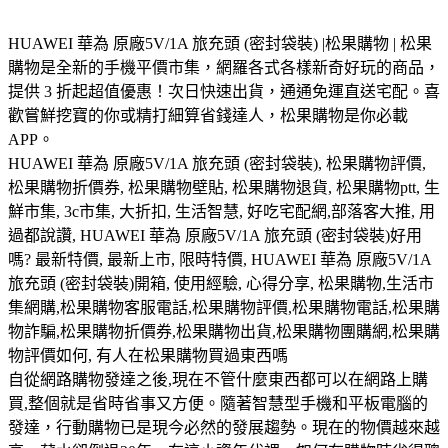
HUAWEI 華為 原廠5V/1A 旅充頭 (密封袋裝) |松果購物 | 松果
購物是全新的手機平價市集，網羅各式各樣新奇好玩的商品，
提供 3 折起超值優惠！次日快速出貨，通通免運直送宅配。喜
歡嘗鮮挖寶的你或精打細算省錢達人，松果購物是你必載
APP。
HUAWEI 華為 原廠5V/1A 旅充頭 (密封袋裝), 松果購物評價,
松果購物折價券, 松果購物壁貼, 松果購物退貨, 松果購物ptt, 生
鮮市集, 3c市集, 大折扣, 生活智慧, 好吃宅配網,部落客大推, 用
過都說讚, HUAWEI 華為 原廠5V/1A 旅充頭 (密封袋裝)好用
嗎? 最新特價, 最新上市, 限時特價, HUAWEI 華為 原廠5V/1A
旅充頭 (密封袋裝)開箱, 使用經驗, 心得分享, 松果購物,生活市
集網購,松果購物客服電話,松果購物評價,松果購物電話,松果購
物詐騙,松果購物折價券,松果購物出貨,松果購物團購網,松果購
物評價如何, 有人在松果購物買過東西嗎
自從網路購物發達之後,現在不管什麼東西都可以在網路上購
買,整個就是省時省事又方便。隨著智慧型手機和平板電腦的
發達，行動購物已是現今必然的發展趨勢。現在的物價越來越