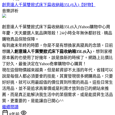
創意達人千葉雙掀式床下扁收納箱35L(6入)【好物】
音樂評析
創意達人千葉雙掀式床下扁收納箱35L(6入)Yahoo購物中心周
年慶，天天嚴選人氣品牌限殺！24小時全年無休都好找 · 精品
購物真品保險保障。
每到歲末年終的時節，你是不是有想換家具寢具的念頭，日前
想購入
創意達人千葉雙掀式床下扁收納箱35L(6入)
，想到家裡
原本舊的也使用了好幾年，該是換新的時候了。網路上比價比
了好久，最後決定在Yahoo奇摩購物中心購買！
現在這個物價越來越貴，但是薪資卻不太漲的年代，省錢可以
說是每個人都必須要會的技能，其實發現很多網購商品，只要
好好挑，就可以用最超值的價位買到所需的商品。這些日常生
活用品，並不是追求高單價或是利潤才放到自已的網站來推
薦，而是真正能解決我生活中的某個需求，或是能提昇生活品
質，更重要的，是能讓自已開心^^
繼續閱讀
8年前