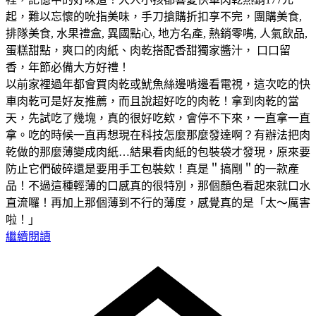
起，難以忘懷的吮指美味，手刀搶購折扣享不完，團購美食,
排隊美食, 水果禮盒, 異國點心, 地方名產, 熱銷零嘴, 人氣飲品,
蛋糕甜點，爽口的肉紙、肉乾搭配香甜獨家醬汁， 口口留
香，年節必備大方好禮！
以前家裡過年都會買肉乾或魷魚絲邊啃邊看電視，這次吃的快
車肉乾可是好友推薦，而且說超好吃的肉乾！拿到肉乾的當
天，先試吃了幾塊，真的很好吃欸，會停不下來，一直拿一直
拿。吃的時候一直再想現在科技怎麼那麼發達啊？有辦法把肉
乾做的那麼薄變成肉紙…結果看肉紙的包裝袋才發現，原來要
防止它們破碎還是要用手工包裝欸！真是＂搞剛＂的一款產
品！不過這種輕薄的口感真的很特別，那個顏色看起來就口水
直流囉！再加上那個薄到不行的薄度，感覺真的是「太～厲害
啦！」
繼續閱讀